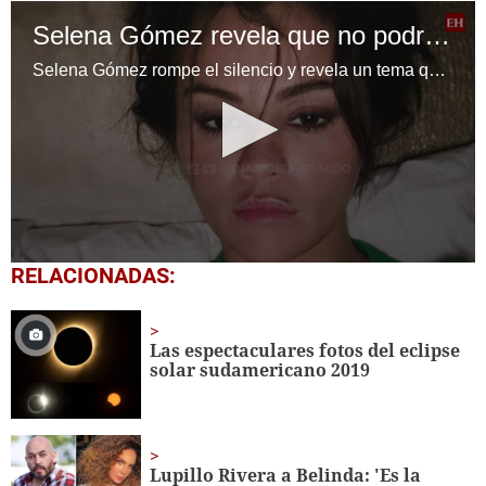
Selena Gómez revela que no podrá tener hijos
Selena Gómez rompe el silencio y revela un tema que la ha afectado profundamente: su imposibilidad de tener hijos
0
RELACIONADAS:
seconds
of
1
minute,
Las espectaculares fotos del eclipse
40
solar sudamericano 2019
seconds
Lupillo Rivera a Belinda: 'Es la