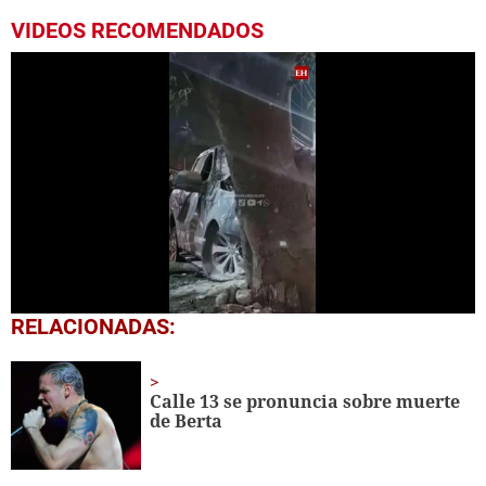
VIDEOS RECOMENDADOS
0
RELACIONADAS:
seconds
of
1
minute,
Calle 13 se pronuncia sobre muerte
15
de Berta
seconds