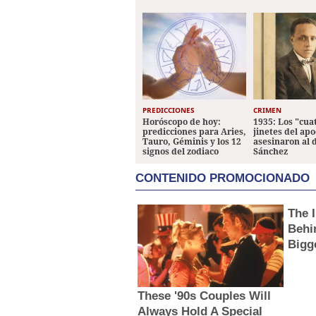
PREDICCIONES
CRIMEN
Horóscopo de hoy:
1935: Los "cua
predicciones para Aries,
jinetes del apo
Tauro, Géminis y los 12
asesinaron al 
signos del zodiaco
Sánchez
CONTENIDO PROMOCIONADO
The 
Behi
Bigg
These '90s Couples Will
Always Hold A Special