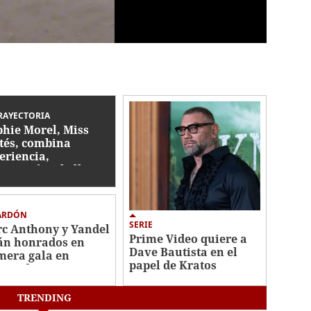
RAYECTORIA
phie Morel, Miss
tés, combina
eriencia,
paración y belleza
bo a Miss
duras 2026
ARDÓN
SERIE
c Anthony y Yandel
Prime Video quiere a
án honrados en
Dave Bautista en el
mera gala en
papel de Kratos
opa de Premios
entud
TRENDING