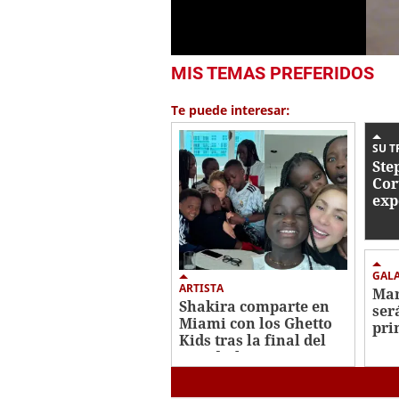
1
MIS TEMAS PREFERIDOS
second
of
1
Te puede interesar:
minute,
57
seconds
Volume
SU T
0%
Ste
Cor
exp
pre
rum
Hon
GAL
ARTISTA
Mar
Shakira comparte en
ser
Miami con los Ghetto
pri
Kids tras la final del
Eur
Mundial
Juv