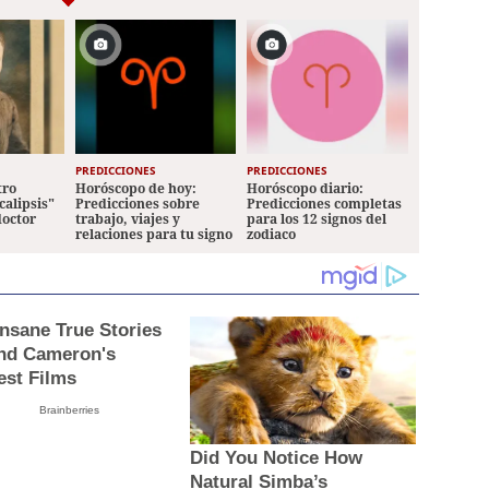
PREDICCIONES
PREDICCIONES
tro
Horóscopo de hoy:
Horóscopo diario:
calipsis"
Predicciones sobre
Predicciones completas
doctor
trabajo, viajes y
para los 12 signos del
relaciones para tu signo
zodiaco
Insane True Stories
nd Cameron's
est Films
Brainberries
Did You Notice How
Natural Simba’s