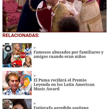
0
RELACIONADAS:
seconds
of
53
seconds
Famosos abusados por familiares y
amigos cuando eran niños
El Puma recibirá el Premio
Leyenda en los Latin American
Music Award
Fotógrafo agredido sostiene