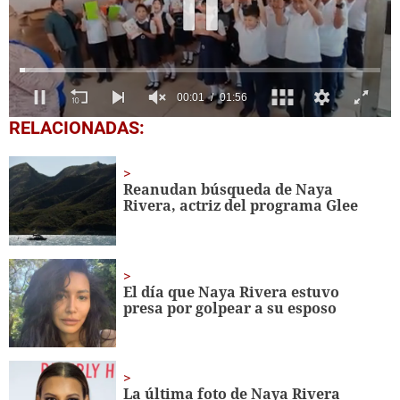
0
RELACIONADAS:
seconds
of
1
minute,
Reanudan búsqueda de Naya
56
Rivera, actriz del programa Glee
seconds
El día que Naya Rivera estuvo
presa por golpear a su esposo
La última foto de Naya Rivera