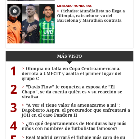
MERCADO HONDURAS
Fichajes: Mundialista no llega a
Olimpia, catracho se va del
Barcelona y Marathón contrata
MÁS VISTO
1
Olimpia no falla en Copa Centroamericana:
derrota a UMECIT y asalta el primer lugar del
grupo C
2
"Davis Flow" le coquetea a esposa de "El
Chapo", se da cuenta quién es y su reacción se
viraliza
3
"A ver si tiene valor de amenazarme a mí":
Dagoberto Aspra, el procurador que enfrentará a
JOH en el caso Pandora II
4
¿En qué departamentos de Honduras hay más
niños con nombres de futbolistas famosos?
Real Madrid cerrará el fichaje más caro de su