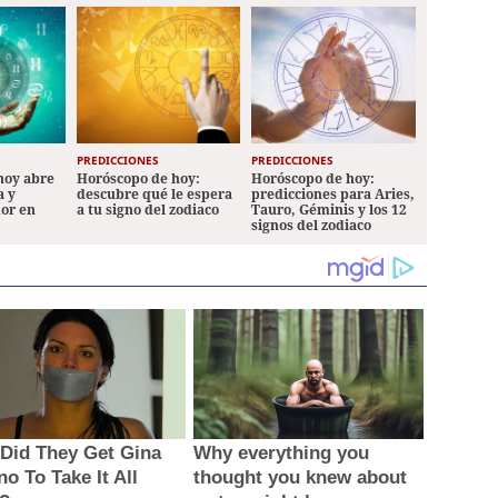
PREDICCIONES
PREDICCIONES
hoy abre
Horóscopo de hoy:
Horóscopo de hoy:
a y
descubre qué le espera
predicciones para Aries,
mor en
a tu signo del zodiaco
Tauro, Géminis y los 12
signos del zodiaco
Did They Get Gina
Why everything you
o To Take It All
thought you knew about