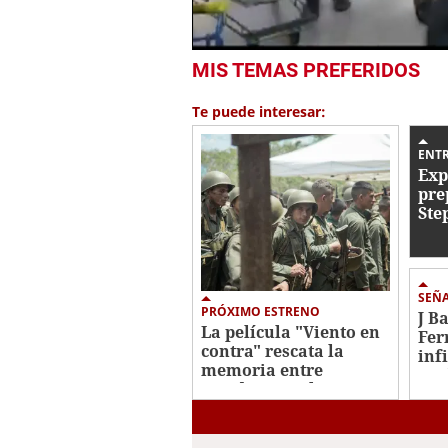
0
MIS TEMAS PREFERIDOS
seconds
of
1
Te puede interesar:
minute,
36
seconds
Volume
ENT
0%
Exp
pre
Ste
Cor
cor
Hon
SEÑ
PRÓXIMO ESTRENO
J B
La película "Viento en
Fer
contra" rescata la
inf
memoria entre
esc
Honduras y El
Salvador