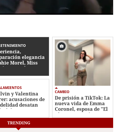
RETENIMIENTO
eriencia,
paración elegancia
phie Morel, Miss
tés va por la
ona de Miss
duras 2026
ALAMIENTOS
CAMBIO
alvin y Valentina
De prisión a TikTok: La
rer: acusaciones de
nueva vida de Emma
idelidad desatan
Coronel, esposa de "El
ándalo
Chapo" Guzmán
TRENDING