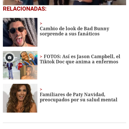
0
RELACIONADAS:
seconds
of
1
minute,
Cambio de look de Bad Bunny
56
sorprende a sus fanáticos
seconds
FOTOS: Así es Jason Campbell, el
Tiktok Doc que anima a enfermos
Familiares de Paty Navidad,
preocupados por su salud mental