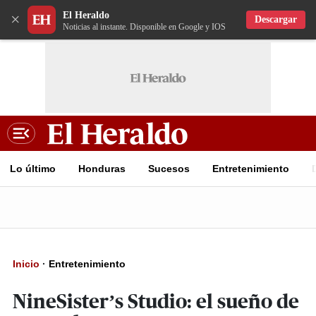
El Heraldo
×
Descargar
Noticias al instante. Disponible en Google y IOS
Lo último
Honduras
Sucesos
Entretenimiento
Inicio
·
Entretenimiento
NineSister’s Studio: el sueño de