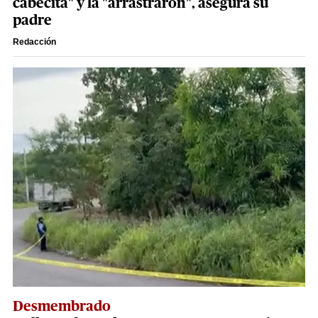
cabecita" y la "arrastraron", asegura su
padre
Redacción
Desmembrado