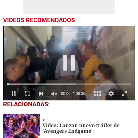
VIDEOS RECOMENDADOS
0
RELACIONADAS:
seconds
of
36
seconds
Video: Lanzan nuevo tráiler de
'Avengers Endgame'