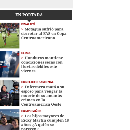
EN PORTADA
FINALIZÓ
Motagua sufrió para
derrotar al FAS en Copa
Centroamericana
CLIMA
Honduras mantiene
condiciones secas con
lluvias débiles este
viernes
CONFLICTO PASIONAL
Enfermera mató a su
esposo para vengar la
muerte de su amante:
crimen en la
Centroamérica Oeste
CUMPLEAÑOS
Los hijos mayores de
Ricky Martin cumplen 18
años: ¿A quién se
parecen?