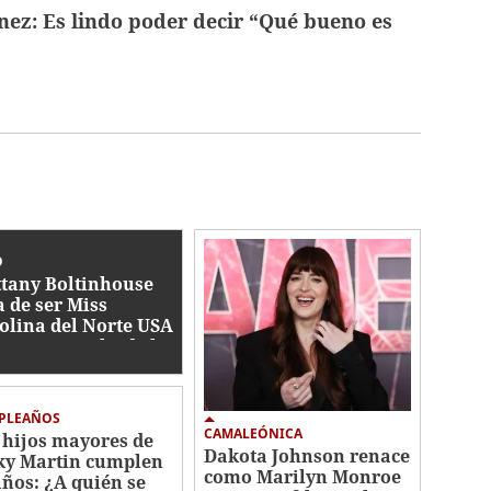
nez: Es lindo poder decir “Qué bueno es
O
ttany Boltinhouse
a de ser Miss
olina del Norte USA
6: esto se sabe de la
titución
PLEAÑOS
CAMALEÓNICA
 hijos mayores de
Dakota Johnson renace
ky Martin cumplen
como Marilyn Monroe
años: ¿A quién se