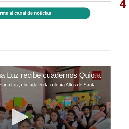
4
rme al canal de noticias
Escuela Enciende una Luz recibe cuadernos Quick, gracias a la Maratón del Saber
Los niños de la escuela Enciende una Luz, ubicada en la colonia Altos de Santa Rosa, al sur de Tegucigalpa, recibieron cuadernos Quick como parte de la Campaña Maratón del Saber.