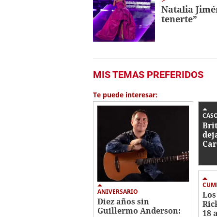
Natalia Jimé
tenerte”
MIS TEMAS PREFERIDOS
Te puede interesar:
CAS
Bri
dej
Car
202
des
CUM
ANIVERSARIO
Los
Diez años sin
Ric
Guillermo Anderson:
18 