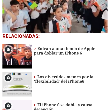
0
RELACIONADAS:
seconds
of
1
Entran a una tienda de Apple
minute,
para doblar un iPhone 6
56
seconds
Los divertidos memes por la
'flexibilidad' del iPhone6
El iPhone 6 se dobla y causa
decepción