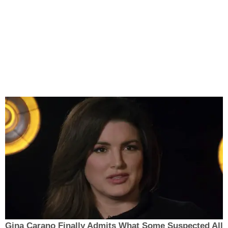
Gina Carano Finally Admits What Some Suspected All