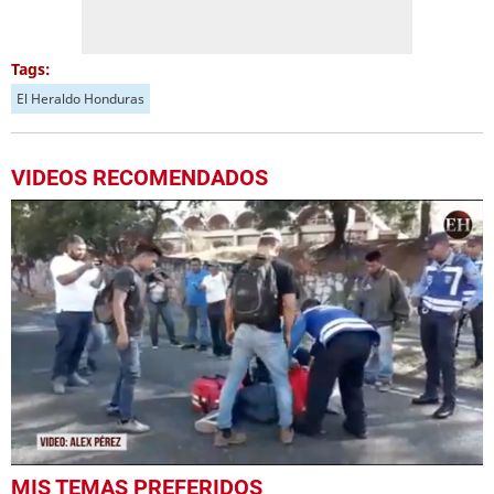
Tags:
El Heraldo Honduras
VIDEOS RECOMENDADOS
0
MIS TEMAS PREFERIDOS
of