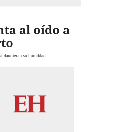
ta al oído a
rto
s aplaudieran su humildad