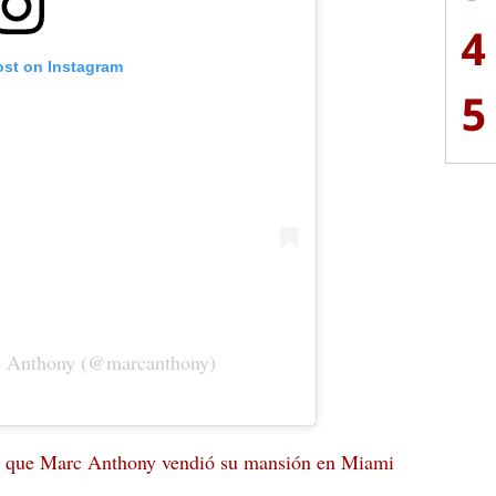
4
ost on Instagram
5
c Anthony (@marcanthony)
la que Marc Anthony vendió su mansión en Miami