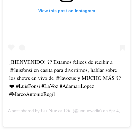
View this post on Instagram
¡BIENVENIDO! ?? Estamos felices de recibir a
@luisfonsi en casita para divertirnos, hablar sobre
los shows en vivo de @lavozus y MUCHO MÁS ??
❤️ #LuisFonsi #LaVoz #AdamariLopez
#MarcoAntonioRegil
Un Nuevo Día
A post shared by
(@unnuevodia) on
Apr 4, 2019 at 5:50am PDT