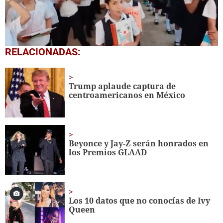
0
RELACIONADAS:
seconds
of
1
minute,
Trump aplaude captura de
56
centroamericanos en México
seconds
Beyonce y Jay-Z serán honrados en
los Premios GLAAD
Los 10 datos que no conocías de Ivy
Queen