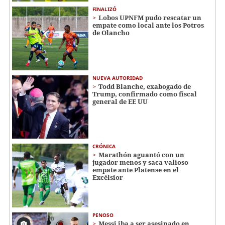
FINALIZÓ
Lobos UPNFM pudo rescatar un
empate como local ante los Potros
de Olancho
NUEVA AUTORIDAD
Todd Blanche, exabogado de
Trump, confirmado como fiscal
general de EE UU
CRÓNICA
Marathón aguantó con un
jugador menos y saca valioso
empate ante Platense en el
Excélsior
PENOSO
Messi iba a ser asesinado en