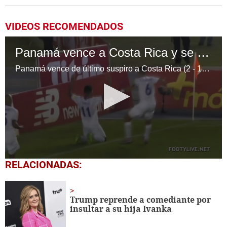
VIDEOS RECOMENDADOS
Panamá vence a Costa Rica y se clasifica para Mundial Rusia de 2018
Panamá vence de último suspiro a Costa Rica (2 - 1) y está con en Rusia 2018)
0
RELACIONADAS:
seconds
of
2
minutes,
Trump reprende a comediante por
41
insultar a su hija Ivanka
seconds