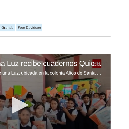
a Grande
Pete Davidson
Escuela Enciende una Luz recibe cuadernos Quick, gracias a la Maratón del Saber
Los niños de la escuela Enciende una Luz, ubicada en la colonia Altos de Santa Rosa, al sur de Tegucigalpa, recibieron cuadernos Quick como parte de la Campaña Maratón del Saber.