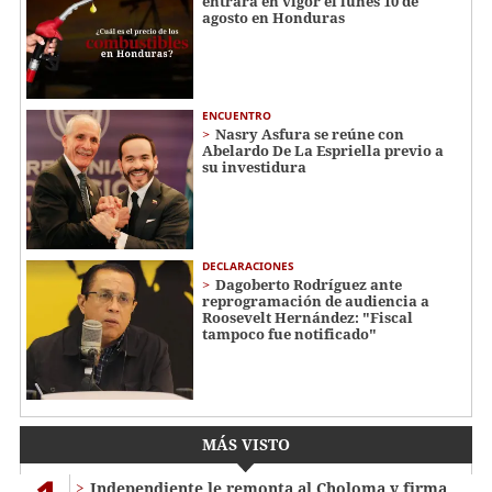
entrará en vigor el lunes 10 de
agosto en Honduras
ENCUENTRO
Nasry Asfura se reúne con
Abelardo De La Espriella previo a
su investidura
DECLARACIONES
Dagoberto Rodríguez ante
reprogramación de audiencia a
Roosevelt Hernández: "Fiscal
tampoco fue notificado"
MÁS VISTO
Independiente le remonta al Choloma y firma