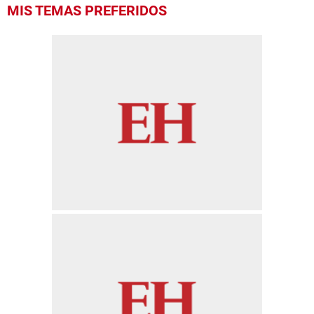
0
MIS TEMAS PREFERIDOS
seconds
of
47
seconds