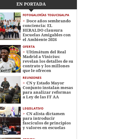
EN PORTADA
FOTOGALERÍAS TEGUCIGALPA
Doce años sembrando
conciencia: EL
HERALDO clausura
Escuelas Amigables con
el Ambiente 2026
OFERTA
Ultimátum del Real
Madrid a Vinicius:
revelan los detalles de su
contrato y los millones
que le ofrecen
REUNIONES
CN y Estado Mayor
Conjunto instalan mesas
para analizar reformas
a Ley de las FF AA
LEGISLATIVO
CN alista dictamen
para introducir
fascículos de principios
y valores en escuelas