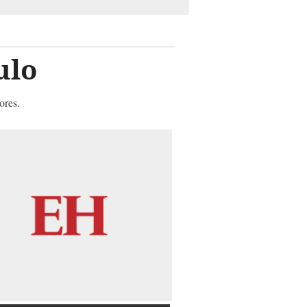
ulo
ores.