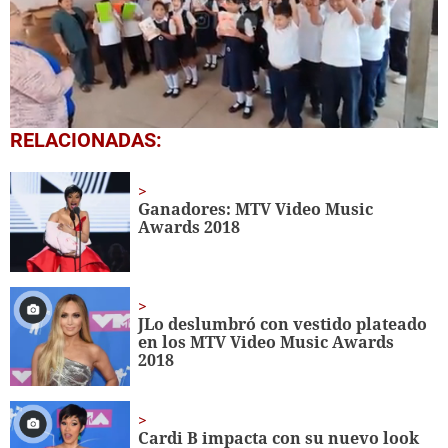
0
RELACIONADAS:
seconds
of
1
minute,
Ganadores: MTV Video Music
56
Awards 2018
seconds
JLo deslumbró con vestido plateado
en los MTV Video Music Awards
2018
Cardi B impacta con su nuevo look