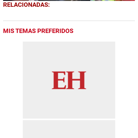
0
RELACIONADAS:
seconds
of
36
seconds
MIS TEMAS PREFERIDOS