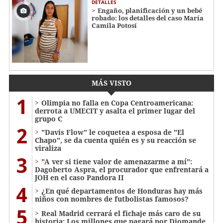
DETALLES
Engaño, planificación y un bebé
robado: los detalles del caso María
Camila Potosí
MÁS VISTO
1
Olimpia no falla en Copa Centroamericana:
derrota a UMECIT y asalta el primer lugar del
grupo C
2
"Davis Flow" le coquetea a esposa de "El
Chapo", se da cuenta quién es y su reacción se
viraliza
3
"A ver si tiene valor de amenazarme a mí":
Dagoberto Aspra, el procurador que enfrentará a
JOH en el caso Pandora II
4
¿En qué departamentos de Honduras hay más
niños con nombres de futbolistas famosos?
5
Real Madrid cerrará el fichaje más caro de su
historia: Los millones que pagará por Diomande