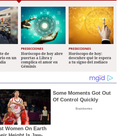
PREDICCIONES
PREDICCIONES
ete de
Horóscopo de hoy abre
Horóscopo de hoy:
ario en un
puertas a Libra y
descubre qué le espera
alia
complica el amor en
a tu signo del zodiaco
Géminis
Some Moments Got Out
Of Control Quickly
Brainberries
est Women On Earth
eir Height Is Jaw-