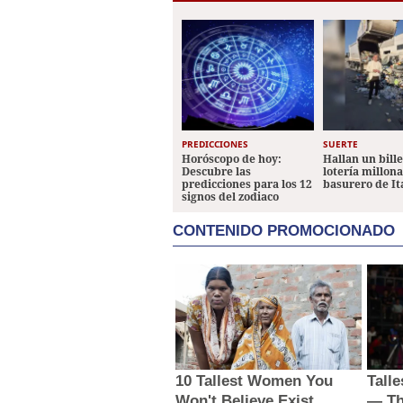
PREDICCIONES
SUERTE
Horóscopo de hoy:
Hallan un bill
Descubre las
lotería millon
predicciones para los 12
basurero de It
signos del zodiaco
CONTENIDO PROMOCIONADO
10 Tallest Women You
Tall
Won't Believe Exist
— Th