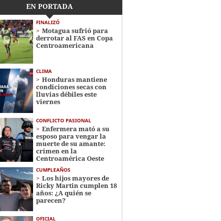
EN PORTADA
FINALIZÓ
Motagua sufrió para
derrotar al FAS en Copa
Centroamericana
CLIMA
Honduras mantiene
condiciones secas con
lluvias débiles este
viernes
CONFLICTO PASIONAL
Enfermera mató a su
esposo para vengar la
muerte de su amante:
crimen en la
Centroamérica Oeste
CUMPLEAÑOS
Los hijos mayores de
Ricky Martin cumplen 18
años: ¿A quién se
parecen?
OFICIAL