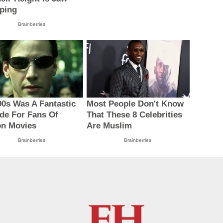
ping
Brainberries
90s Was A Fantastic
Most People Don't Know
de For Fans Of
That These 8 Celebrities
on Movies
Are Muslim
Brainberries
Brainberries