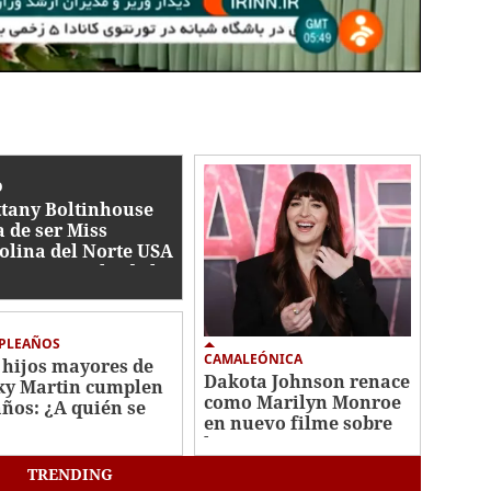
O
ttany Boltinhouse
a de ser Miss
olina del Norte USA
6: esto se sabe de la
titución
PLEAÑOS
CAMALEÓNICA
 hijos mayores de
Dakota Johnson renace
ky Martin cumplen
como Marilyn Monroe
años: ¿A quién se
en nuevo filme sobre
ecen?
la actriz
TRENDING