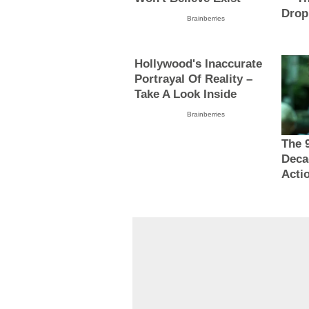
Drop
Brainberries
Hollywood's Inaccurate
Portrayal Of Reality –
Take A Look Inside
Brainberries
The 
Deca
Acti