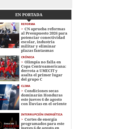
EN PORTADA
REFORMA
CN aprueba reformas
al Presupuesto 2026 para
potenciar conectividad
escolar, industria
militar y eliminar
plazas fantasmas
CRÓNICA
Olimpia no falla en
Copa Centroamericana:
derrota a UMECIT y
asalta el primer lugar
del grupo C
CLIMA
Condiciones secas
dominarán Honduras
este jueves 6 de agosto
con lluvias en el oriente
INTERRUPCIÓN ENERGÉTICA
Cortes de energía
programados para este
jueves 6 de agosto en