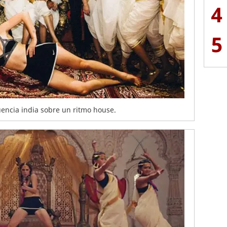
4
5
uencia india sobre un ritmo house.