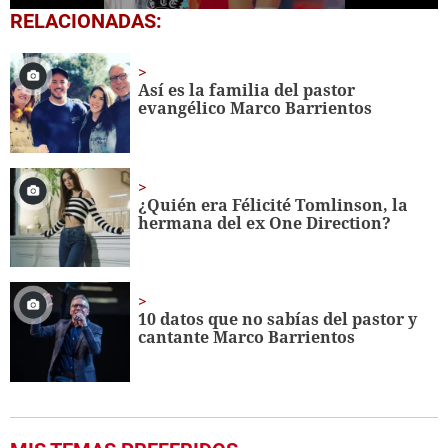
0
RELACIONADAS:
seconds
of
25
seconds
Así es la familia del pastor
evangélico Marco Barrientos
¿Quién era Félicité Tomlinson, la
hermana del ex One Direction?
10 datos que no sabías del pastor y
cantante Marco Barrientos