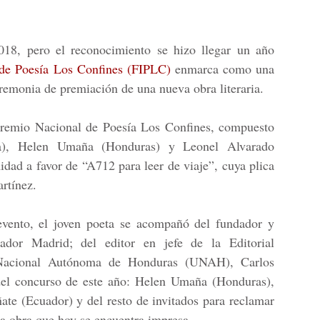
018, pero el reconocimiento se hizo llegar un año
l de Poesía Los Confines (FIPLC)
enmarca como una
eremonia de premiación de una nueva obra literaria.
 Premio Nacional de Poesía Los Confines, compuesto
a), Helen Umaña (Honduras) y Leonel Alvarado
idad a favor de
“A712 para leer de viaje”
, cuya plica
rtínez
.
 evento, el joven poeta se acompañó del fundador y
lvador Madrid; del editor en jefe de la Editorial
d Nacional Autónoma de Honduras (UNAH), Carlos
del concurso de este año: Helen Umaña (Honduras),
te (Ecuador) y del resto de invitados para reclamar
 la obra que hoy se encuentra impresa.