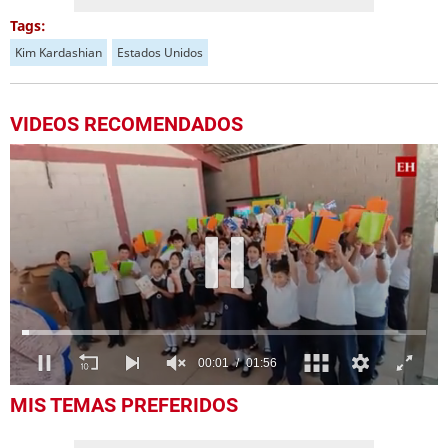
Tags:
Kim Kardashian
Estados Unidos
VIDEOS RECOMENDADOS
0
MIS TEMAS PREFERIDOS
seconds
of
1