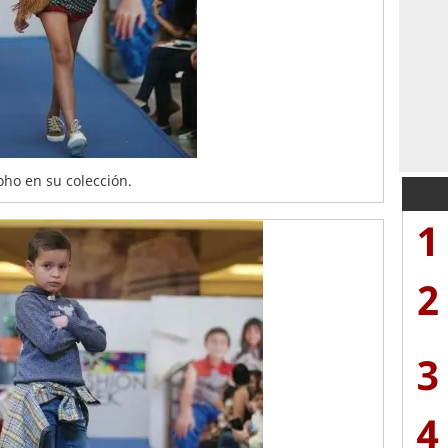
ho en su colección.
1
2
3
4