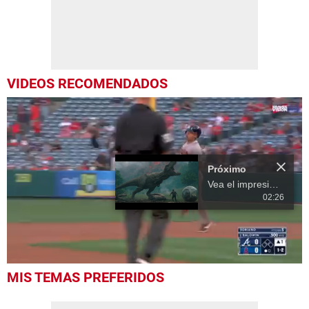
VIDEOS RECOMENDADOS
Próximo
Vea el impresionante trailer de la película Jurassic World 3
02:26
0
MIS TEMAS PREFERIDOS
seconds
of
20