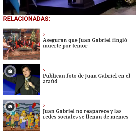
0
RELACIONADAS:
seconds
of
2
minutes,
Aseguran que Juan Gabriel fingió
31
muerte por temor
seconds
Publican foto de Juan Gabriel en el
ataúd
Juan Gabriel no reaparece y las
redes sociales se llenan de memes