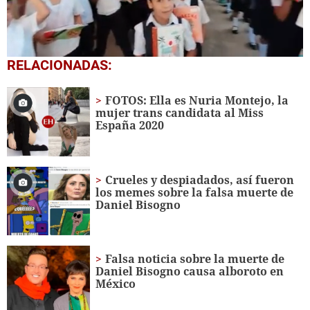
0
RELACIONADAS:
seconds
of
1
FOTOS: Ella es Nuria Montejo, la
minute,
mujer trans candidata al Miss
56
España 2020
seconds
Crueles y despiadados, así fueron
los memes sobre la falsa muerte de
Daniel Bisogno
Falsa noticia sobre la muerte de
Daniel Bisogno causa alboroto en
México