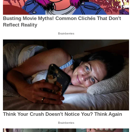
Busting Movie Myths! Common Clichés That Don't
Reflect Reality
Brainberries
Think Your Crush Doesn't Notice You? Think Again
Brainberries