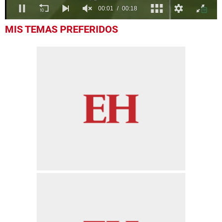
0
MIS TEMAS PREFERIDOS
seconds
of
18
seconds