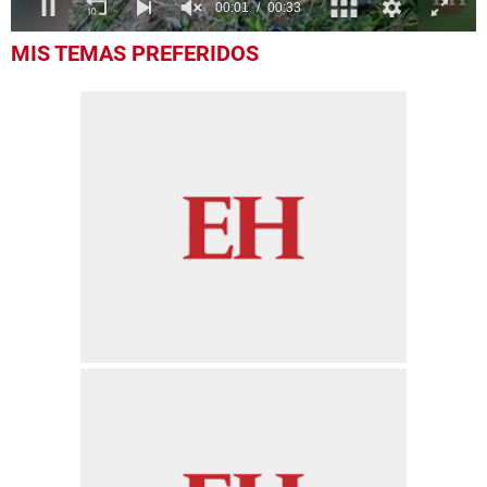
0
MIS TEMAS PREFERIDOS
seconds
of
33
seconds