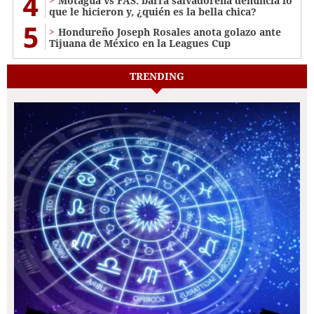
4
Motagua vs FAS: barra salvadoreña denuncia lo
que le hicieron y, ¿quién es la bella chica?
5
Hondureño Joseph Rosales anota golazo ante
Tijuana de México en la Leagues Cup
TRENDING