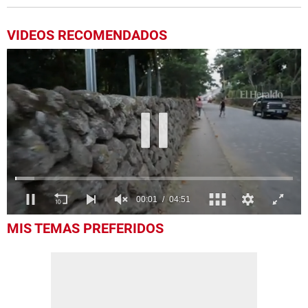
VIDEOS RECOMENDADOS
0
MIS TEMAS PREFERIDOS
of
4
minutes,
51
seconds