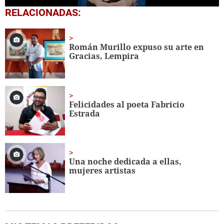
0
RELACIONADAS:
seconds
of
1
minute,
Román Murillo expuso su arte en
7
Gracias, Lempira
seconds
Felicidades al poeta Fabricio
Estrada
Una noche dedicada a ellas,
mujeres artistas