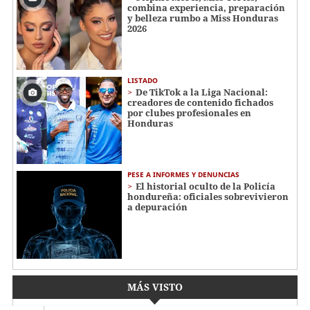
combina experiencia, preparación
y belleza rumbo a Miss Honduras
2026
LISTADO
De TikTok a la Liga Nacional:
creadores de contenido fichados
por clubes profesionales en
Honduras
PESE A INFORMES Y DENUNCIAS
El historial oculto de la Policía
hondureña: oficiales sobrevivieron
a depuración
MÁS VISTO