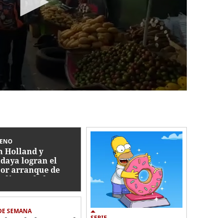
RENO
 Holland y
daya logran el
or arranque de
z días en la historia
 cine
DE SEMANA
SERIE