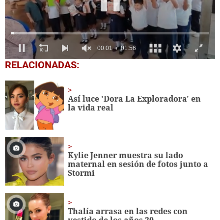
0
RELACIONADAS:
seconds
of
1
minute,
Así luce 'Dora La Exploradora' en
56
la vida real
seconds
Kylie Jenner muestra su lado
maternal en sesión de fotos junto a
Stormi
Thalía arrasa en las redes con