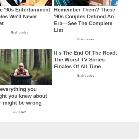
ic '90s Entertainment
Remember Them? These
les We'll Never
'90s Couples Defined An
et
Era—See The Complete
List
Brainberries
Brainberries
It's The End Of The Road:
The Worst TV Series
Finales Of All Time
Brainberries
everything you
ght you knew about
r might be wrong
CTA Love