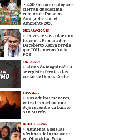
2,500 héroes ecológicos
cierran duodécima
edición de Escuelas
Amigables con el
Ambiente 2026
DECLARACIONES
"A vos te voy a dar una
lección": Procurador
Dagoberto Aspra revela
que JOH amenazó a la
PGR
SIN DAÑOS
Sismo de magnitud 4.4
se registra frente a las
costas de Omoa, Cortés
TRAGEDIA
Dos adultos mayores,
entre los heridos que
dejó incendio en barrio
San Martín
IDENTIFICADOS
Aumenta a seis las
víctimas de la masacre
en Olanchito, Yoro