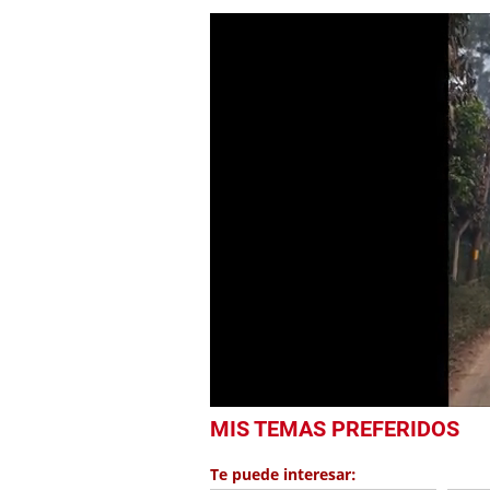
0
MIS TEMAS PREFERIDOS
seconds
of
47
Te puede interesar:
seconds
Volume