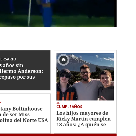
VERSARIO
z años sin
llermo Anderson:
repaso por sus
ores canciones
O
CUMPLEAÑOS
ttany Boltinhouse
Los hijos mayores de
a de ser Miss
Ricky Martin cumplen
olina del Norte USA
18 años: ¿A quién se
6: esto se sabe de la
parecen?
titución