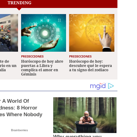
TRENDING
PREDICCIONES
PREDICCIONES
ete de
Horóscopo de hoy abre
Horóscopo de hoy:
ario en un
puertas a Libra y
descubre qué le espera
alia
complica el amor en
a tu signo del zodiaco
Géminis
r A World Of
dness: 8 Horror
es Where Nobody
Brainberries
Why everything you