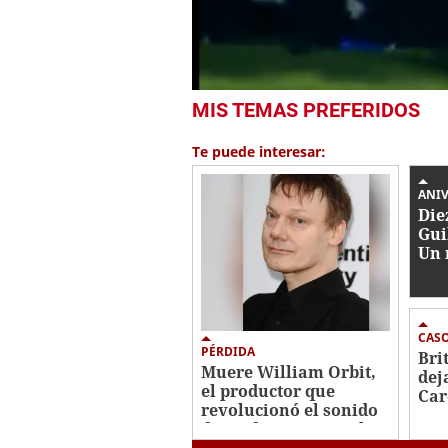
0
MIS TEMAS PREFERIDOS
seconds
of
35
Te puede interesar:
seconds
Volume
0%
ANI
Die
Gui
Un 
mej
CAS
PÉRDIDA
Bri
Muere William Orbit,
dej
el productor que
Car
revolucionó el sonido
202
de Madonna, U2 y Blur
des