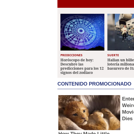
PREDICCIONES
SUERTE
Horóscopo de hoy:
Hallan un bill
Descubre las
lotería millon
predicciones para los 12
basurero de It
signos del zodiaco
CONTENIDO PROMOCIONADO
Ente
Weir
Movi
Dies
How They Made Little