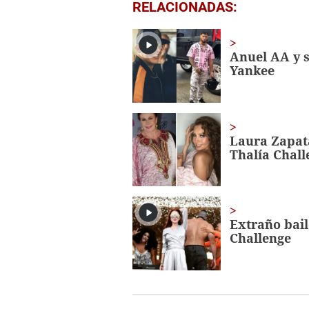
0
RELACIONADAS:
seconds
of
1
minute,
Anuel AA y 
56
Yankee
seconds
Volume
0%
Laura Zapata
Thalía Chall
Extraño bail
Challenge