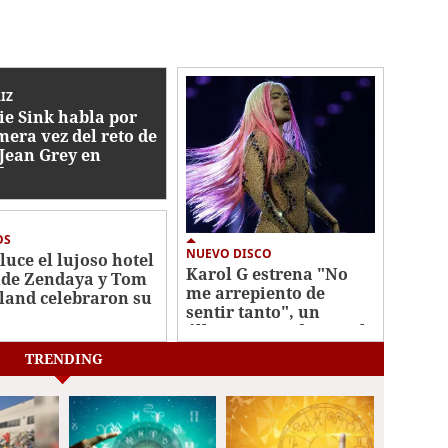
IZ
ie Sink habla por
mera vez del reto de
 Jean Grey en
der-Man
OS
NUEVO DISCO
 luce el lujoso hotel
Karol G estrena "No
de Zendaya y Tom
me arrepiento de
land celebraron su
sentir tanto", un
a
álbum marcado por el
desamor
TRENDING