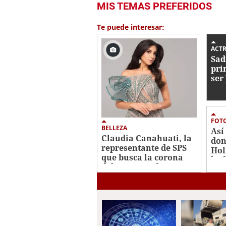
MIS TEMAS PREFERIDOS
Te puede interesar:
ACTR
Sad
pri
ser
Spi
FOT
BELLEZA
Así
Claudia Canahuati, la
don
representante de SPS
Hol
que busca la corona
bod
del Miss Honduras
2026