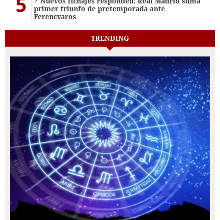
5
Nuevos fichajes responden: Real Madrid suma
primer triunfo de pretemporada ante
Ferencvaros
TRENDING