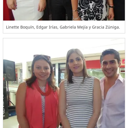
Linette Boquín, Edgar Irías, Gabriela Mejía y Gracia Zúniga.