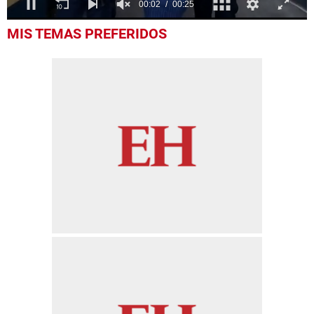
0
MIS TEMAS PREFERIDOS
of
25
seconds