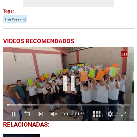
Tags:
The Weeknd
VIDEOS RECOMENDADOS
0
RELACIONADAS:
seconds
of