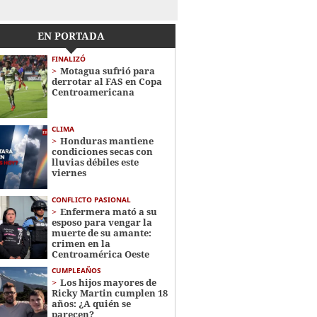
EN PORTADA
FINALIZÓ
Motagua sufrió para
derrotar al FAS en Copa
Centroamericana
CLIMA
Honduras mantiene
condiciones secas con
lluvias débiles este
viernes
CONFLICTO PASIONAL
Enfermera mató a su
esposo para vengar la
muerte de su amante:
crimen en la
Centroamérica Oeste
CUMPLEAÑOS
Los hijos mayores de
Ricky Martin cumplen 18
años: ¿A quién se
parecen?