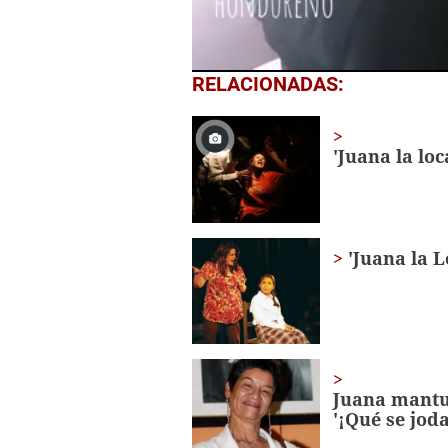
0
RELACIONADAS:
seconds
of
2
minutes,
'Juana la lo
34
seconds
Volume
0%
'Juana la L
Juana mantuv
'¡Qué se joda