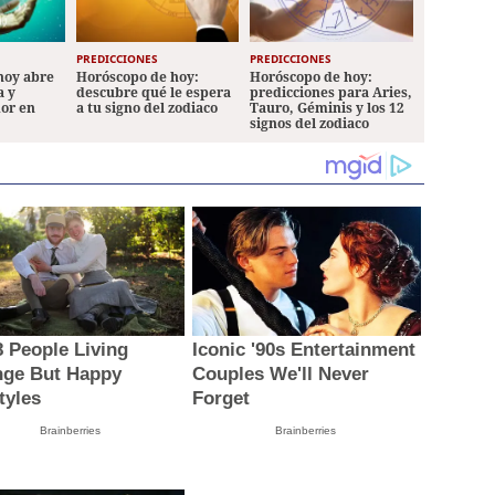
PREDICCIONES
PREDICCIONES
hoy abre
Horóscopo de hoy:
Horóscopo de hoy:
a y
descubre qué le espera
predicciones para Aries,
mor en
a tu signo del zodiaco
Tauro, Géminis y los 12
signos del zodiaco
8 People Living
Iconic '90s Entertainment
nge But Happy
Couples We'll Never
tyles
Forget
Brainberries
Brainberries