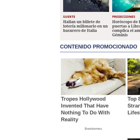
SUERTE
PREDICCIONES
Hallan un billete de
Horóscopo de 
lotería millonario en un
puertas a Libr
basurero de Italia
complica el a
Géminis
CONTENIDO PROMOCIONADO
Tropes Hollywood
Top 
Invented That Have
Stra
Nothing To Do With
Lifes
Reality
Brainberries