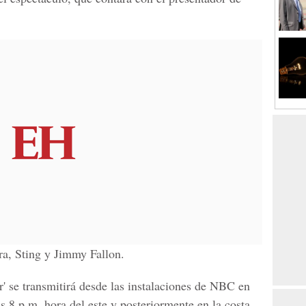
ra, Sting y Jimmy Fallon.
 se transmitirá desde las instalaciones de NBC en
s 8 p.m. hora del este y posteriormente en la costa