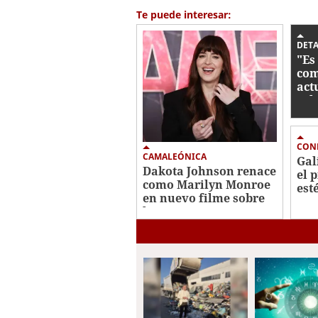
45
Te puede interesar:
seconds
Volume
0%
DETA
"Es
com
act
sal
CON
CAMALEÓNICA
Gal
Dakota Johnson renace
el 
como Marilyn Monroe
est
en nuevo filme sobre
ros
la actriz