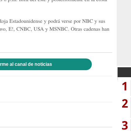
 Roja Estadounidense y podrá verse por NBC y sus
Bravo, E!, CNBC, USA y MSNBC. Otras cadenas han
rme al canal de noticias
1
2
3