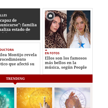
LLES
 capaz de
unicarse": familia
ualiza estado de
ud de Perez Hilton
DUCTORA
EN FOTOS
ilea Montijo revela
Ellos son los famosos
procedimiento
más bellos en la
ético que afectó su
música, según People
tro
TRENDING