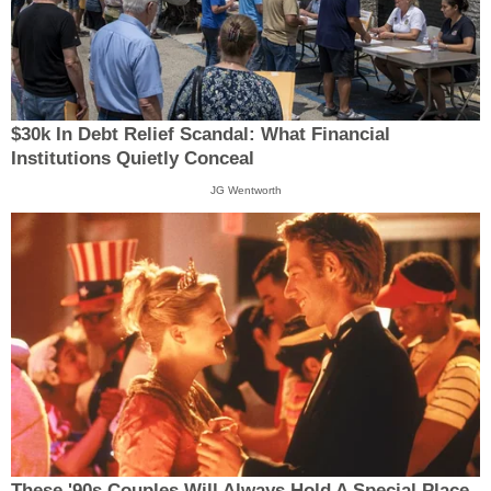
$30k In Debt Relief Scandal: What Financial
Institutions Quietly Conceal
JG Wentworth
These '90s Couples Will Always Hold A Special Place