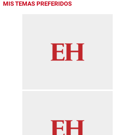
MIS TEMAS PREFERIDOS
seconds
of
1
minute,
34
seconds