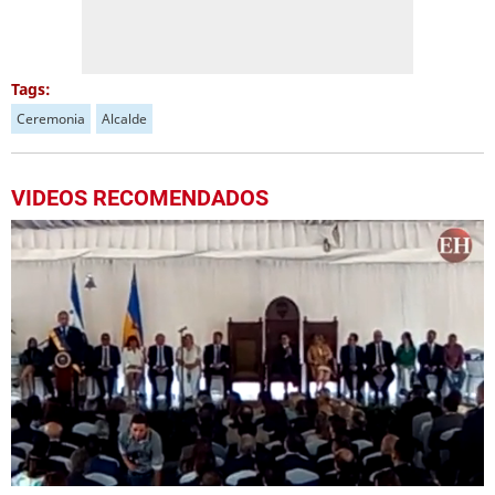
Tags:
Ceremonia
Alcalde
VIDEOS RECOMENDADOS
0