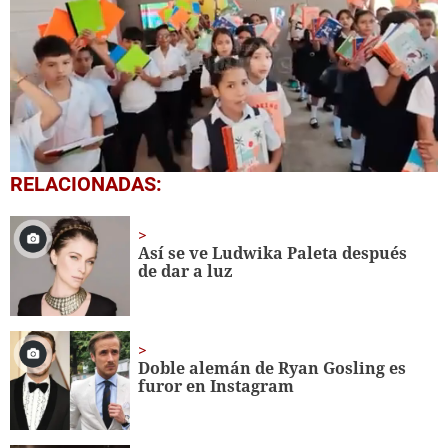
0
RELACIONADAS:
seconds
of
1
minute,
Así se ve Ludwika Paleta después
56
de dar a luz
seconds
Doble alemán de Ryan Gosling es
furor en Instagram