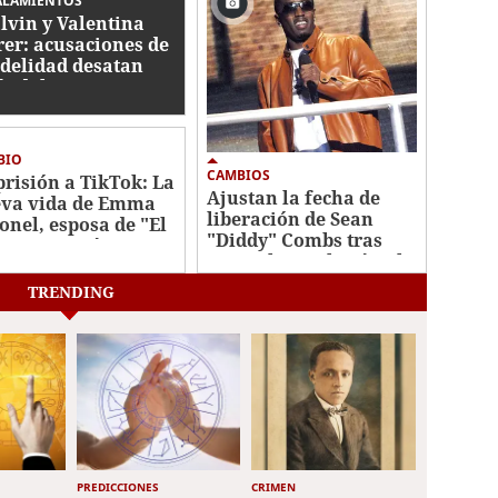
ALAMIENTOS
alvin y Valentina
rer: acusaciones de
idelidad desatan
ándalo
BIO
CAMBIOS
prisión a TikTok: La
Ajustan la fecha de
va vida de Emma
liberación de Sean
onel, esposa de "El
"Diddy" Combs tras
apo" Guzmán
una pelea en la cárcel
TRENDING
PREDICCIONES
CRIMEN