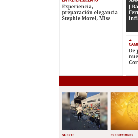
ENTRETENIMIENTO
SEÑ
Experiencia,
J B
preparación elegancia
Fer
Stephie Morel, Miss
inf
Cortés va por la
esc
corona de Miss
Honduras 2026
CAM
De 
nue
Cor
Ch
SUERTE
PREDICCIONES