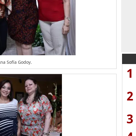
Ana Sofía Godoy.
1
2
3