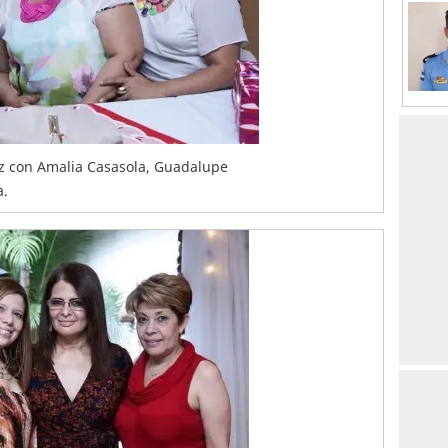
ez con Amalia Casasola, Guadalupe
a.