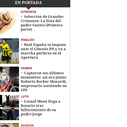
EN PORTADA
EVIDENCIA
Selección de Grandes
Crímenes: La lista del
padre Santos (Primera
parte)
FINALIZÓ
Real España se impone
ante el Génesis PN y va a
marcha perfecta en el
Apertura
CRIMEN
Captaron sus últimos
momentos: así era Jaime
Roberto Becker Menardi​​​,
empresario asesinado en
SPS
LUTO
Lionel Messi llega a
Rosario tras
fallecimiento de su
padre Jorge
SUCESOS