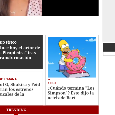
IO FÍSICO
 luce hoy el actor de
s Picapiedra" tras
transformación
ca
DE SEMANA
SERIE
ol G, Shakira y Feid
¿Cuándo termina "Los
eran los estrenos
Simpson"? Esto dijo la
icales de la
actriz de Bart
mana
TRENDING