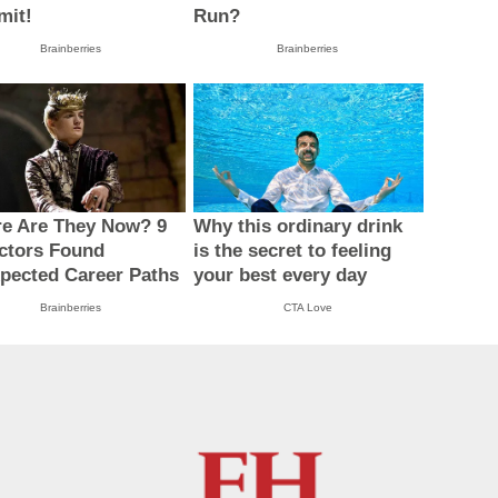
it!
Run?
Brainberries
Brainberries
e Are They Now? 9
Why this ordinary drink
ctors Found
is the secret to feeling
pected Career Paths
your best every day
Brainberries
CTA Love