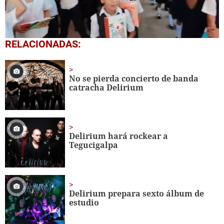
0
RELACIONADAS:
seconds
of
1
minute,
No se pierda concierto de banda
56
catracha Delirium
seconds
Delirium hará rockear a
Tegucigalpa
Delirium prepara sexto álbum de
estudio