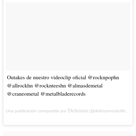
Outakes de nuestro videoclip oficial @rocknpophn
@allrockhn @rocknteeshn @almasdemetal
@craneometal @metalbladerecords
Delirium
Una publicación compartida por
(@deliriumrockofficial) el Abr 22, 2018 at 5:05 PDT