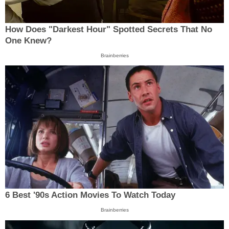
How Does "Darkest Hour" Spotted Secrets That No
One Knew?
Brainberries
6 Best '90s Action Movies To Watch Today
Brainberries